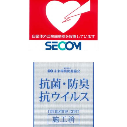
令和7年 秋の全国交通安全運動
2025/09/04
実施期間：R7.9/21（日）～9/30（火）
重点施策
・歩行者の安全な道路横断方法等の実施と目立つ色の衣服等の着用促
進
・ながらスマホや妨害運転等の根絶と早めのライト点灯や廃ビームの
活用促進
・自転車・特定小型原動機付自転車の交通ルールの理解・遵守の徹底
とヘルメットの着用促進
・飲酒運転の撲滅
シートベルト・チャイルドシートの正しい利用
2025/07/28
シートベルトやチャイルドシートは、体格に合わせ、正しい姿勢での
ご利用をお願いいたします。
夏の交通安全県民運動
2025/07/16
期間：R7.7/10（木）～7/19（土）
重点施策
・飲酒運転の撲滅
・こどもと高齢者の交通事故防止
・自転車・特定小型原動機付自転車利用時のヘルメット着用と交通ル
ール遵守の徹底