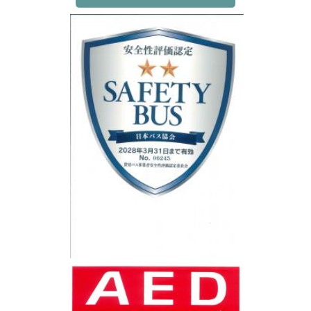
ヘルメットの着用促進
第63回 年末年始無事故運動
2025/12/03
期間：令和7年12月10日～令和8年1月10日
重点項目
・飲酒運転の撲滅
・重大事故防止
・高速道路の事故防止
・シートベルト着用の徹底
・わき見運転の防止
・乗務員の健康管理指導及び違法薬物使用防止の徹底
・車内事故防止
・緊急事態発生時の連絡手段の整備
・車両火災防止、脱輪防止の徹底
・軽井沢スキーバス事故を踏まえた貸切バスの安全対策の実施・徹底
年末年始の安全総点検
2025/12/02
期間：令和7年12月10日（水）～令和8年1月10日（土）
重点点検事項
・安全管理の実施状況
・災害時等の通報・連絡・指示体制
・テロ対策
・感染症対策