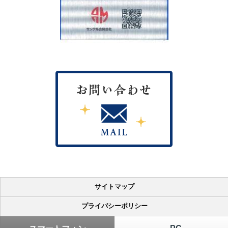
春の交通安全県民運動
2025/04/04
運動期間 R7.4/6（日）～4/15（火）
※4/10は交通事故死「ゼロ」を目指す日！
重点項目
・こどもを始めとする歩行者が安全に通行できる道路交通環境の確保
と正しい横断方法の実施
・歩行者優先意識の徹底と、ながら運転等の根絶やシートベルト・チ
ャイルドシートの適切な使用の促進
・自転車・特定小型電動機付自転車利用時のヘルメット着用と交通ル
ールの遵守の徹底
・飲酒運転の撲滅
第62回バス無事故運動実施
2024/12/02
・飲酒運転の撲滅
・重大事故防止
・高速道路の事故防止
・シートベルト着用の徹底
サイトマップ
・わき見運転防止
・乗務員の健康管理指導及び薬物防止の徹底
プライバシーポリシー
・車内事故防止
・緊急時亭発生時の連絡手段の整備
・車両火災防止、脱輪防止の徹底