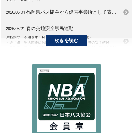
福岡県バス協会から優秀事業所として表彰されました
2026/06/04
春の交通安全県民運動
2026/05/21
運動期間：令和８年４月６日（月）～４月１５日(水）
続きを読む
・通学路・生活道路における子供を始めとする歩行者の安全確保
・自転車・特定小型原動機付自転車の交通ルールの理解・厳守の徹底
・「ながらスマホ」の根絶や歩行者優先等の安全意識の向上
・飲酒運転の撲滅
新しい安全性評価認定制度制度で2つ★評価をいただきました
2025/12/27
2025年度安全性評価認定制度で、2つ★の評価をいただきました。
これからも安全・安心運行に努めて参ります。
年末の交通安全県民運動
2025/12/04
運動期間：令和7年12月11日～12月31日
・夕暮れ時以降における交通事故の防止
・飲酒運転の撲滅
・自転車・特定小型原動機付自転車の交通ルールの理解・遵守の徹底
と